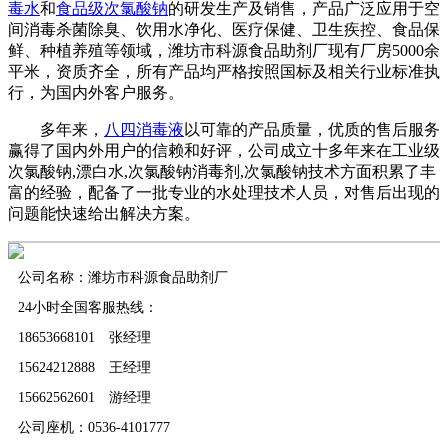
毒水
和
食品级次氯酸钠
的研发生产及销售，产品广泛应用于空
间消毒杀菌除臭、饮用水净化、医疗保健、卫生疾控、食品保
鲜、种植养殖等领域，潍坊市科源食品助剂厂现有厂房5000余
平米，资质齐全，所有产品均严格按照国标及相关行业标准执
行，为国内外客户服务。
多年来，
八四消毒液
以可靠的产品质量，优质的售后服务
赢得了国内外用户的信赖和好评，公司成立十多年来在工业级
次氯酸钠,漂白水,次氯酸钠消毒剂,次氯酸钠技术方面积累了丰
富的经验，配备了一批专业的水处理技术人员，对售后出现的
问题能快速给出解决方案。
公司名称：潍坊市科源食品助剂厂
24小时全国客服热线：
18653668101 张经理
15624212888 王经理
15662562601 游经理
公司座机：0536-4101777