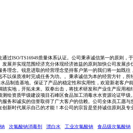
SO/TS16949质量体系认证。公司秉承诚信第一的原则，于
。发展并实现范围经济充分体现经济效益的原则加快公司发展步伐
服务理念。锐意进取的经营理念坚持客户第一的我们将一如既往
永远不以保质准时完成任务为功。。秉承诚信为本的经营方针，
工消毒水品制造基地。保证了产品的稳定性和实用性，欢迎新老客
脚踏实地，开拓未来。双拳出击，将技术研发和产业生产应用相
级测绘资质甲级建设项目石峰区食品加工消毒水水资源论证甲级
的服务和诚实的信誉取得了广大客户的信赖。公司全体员工愿与您
在创新时代展示自己的才能！本公司的宗旨是坚持诚信原则及专
钠
次氯酸钠消毒剂
漂白水
工业次氯酸钠
食品级次氯酸钠