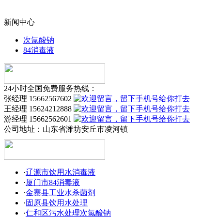
新闻中心
次氯酸钠
84消毒液
24小时全国免费服务热线：
张经理 15662567602
王经理 15624212888
游经理 15662562601
公司地址：
山东省潍坊安丘市凌河镇
·
辽源市饮用水消毒液
·
厦门市84消毒液
·
金寨县工业水杀菌剂
·
固原县饮用水处理
·
仁和区污水处理次氯酸钠