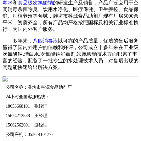
毒水
和
食品级次氯酸钠
的研发生产及销售，产品广泛应用于空
间消毒杀菌除臭、饮用水净化、医疗保健、卫生疾控、食品保
鲜、种植养殖等领域，潍坊市科源食品助剂厂现有厂房5000余
平米，资质齐全，所有产品均严格按照国标及相关行业标准执
行，为国内外客户服务。
多年来，
八四消毒液
以可靠的产品质量，优质的售后服务
赢得了国内外用户的信赖和好评，公司成立十多年来在工业级
次氯酸钠,漂白水,次氯酸钠消毒剂,次氯酸钠技术方面积累了丰
富的经验，配备了一批专业的水处理技术人员，对售后出现的
问题能快速给出解决方案。
公司名称：潍坊市科源食品助剂厂
24小时全国客服热线：
18653668101 张经理
15624212888 王经理
15662562601 游经理
公司座机：0536-4101777