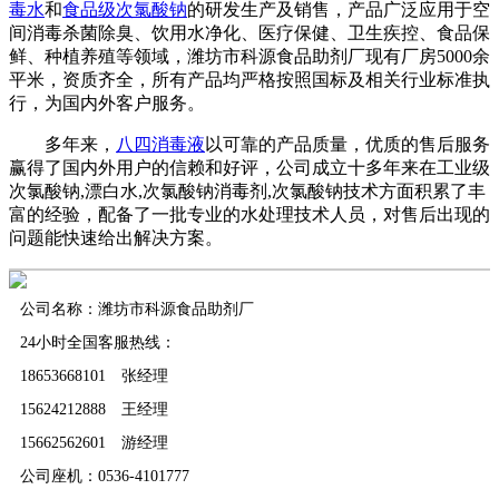
毒水
和
食品级次氯酸钠
的研发生产及销售，产品广泛应用于空
间消毒杀菌除臭、饮用水净化、医疗保健、卫生疾控、食品保
鲜、种植养殖等领域，潍坊市科源食品助剂厂现有厂房5000余
平米，资质齐全，所有产品均严格按照国标及相关行业标准执
行，为国内外客户服务。
多年来，
八四消毒液
以可靠的产品质量，优质的售后服务
赢得了国内外用户的信赖和好评，公司成立十多年来在工业级
次氯酸钠,漂白水,次氯酸钠消毒剂,次氯酸钠技术方面积累了丰
富的经验，配备了一批专业的水处理技术人员，对售后出现的
问题能快速给出解决方案。
公司名称：潍坊市科源食品助剂厂
24小时全国客服热线：
18653668101 张经理
15624212888 王经理
15662562601 游经理
公司座机：0536-4101777