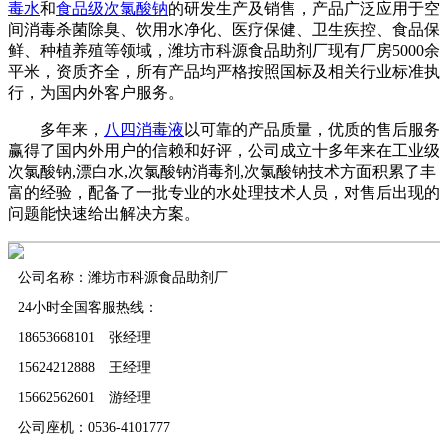
毒水
和
食品级次氯酸钠
的研发生产及销售，产品广泛应用于空
间消毒杀菌除臭、饮用水净化、医疗保健、卫生疾控、食品保
鲜、种植养殖等领域，潍坊市科源食品助剂厂现有厂房5000余
平米，资质齐全，所有产品均严格按照国标及相关行业标准执
行，为国内外客户服务。
多年来，
八四消毒液
以可靠的产品质量，优质的售后服务
赢得了国内外用户的信赖和好评，公司成立十多年来在工业级
次氯酸钠,漂白水,次氯酸钠消毒剂,次氯酸钠技术方面积累了丰
富的经验，配备了一批专业的水处理技术人员，对售后出现的
问题能快速给出解决方案。
公司名称：潍坊市科源食品助剂厂
24小时全国客服热线：
18653668101 张经理
15624212888 王经理
15662562601 游经理
公司座机：0536-4101777