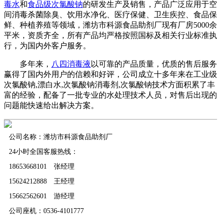
毒水
和
食品级次氯酸钠
的研发生产及销售，产品广泛应用于空
间消毒杀菌除臭、饮用水净化、医疗保健、卫生疾控、食品保
鲜、种植养殖等领域，潍坊市科源食品助剂厂现有厂房5000余
平米，资质齐全，所有产品均严格按照国标及相关行业标准执
行，为国内外客户服务。
多年来，
八四消毒液
以可靠的产品质量，优质的售后服务
赢得了国内外用户的信赖和好评，公司成立十多年来在工业级
次氯酸钠,漂白水,次氯酸钠消毒剂,次氯酸钠技术方面积累了丰
富的经验，配备了一批专业的水处理技术人员，对售后出现的
问题能快速给出解决方案。
公司名称：潍坊市科源食品助剂厂
24小时全国客服热线：
18653668101 张经理
15624212888 王经理
15662562601 游经理
公司座机：0536-4101777