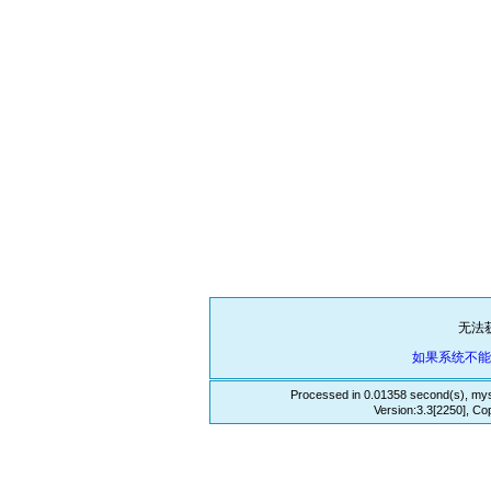
无法
如果系统不
Processed in 0.01358 second(s), mys
Version:3.3[2250], Co